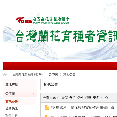
台灣蘭花育種者資訊網
公佈欄
其他公告
其他公告
版塊導航
公佈欄
台
»
›
›
全部主題
最新
熱門
熱帖
精華
更多
其他公告
轉 農試所「蘭花與觀賞植物產業研討會
協會快訊
協會公告