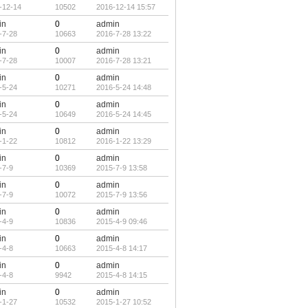
-12-14
10502
2016-12-14 15:57
in
0
admin
-7-28
10663
2016-7-28 13:22
in
0
admin
-7-28
10007
2016-7-28 13:21
in
0
admin
-5-24
10271
2016-5-24 14:48
in
0
admin
-5-24
10649
2016-5-24 14:45
in
0
admin
-1-22
10812
2016-1-22 13:29
in
0
admin
-7-9
10369
2015-7-9 13:58
in
0
admin
-7-9
10072
2015-7-9 13:56
in
0
admin
-4-9
10836
2015-4-9 09:46
in
0
admin
-4-8
10663
2015-4-8 14:17
in
0
admin
-4-8
9942
2015-4-8 14:15
in
0
admin
-1-27
10532
2015-1-27 10:52