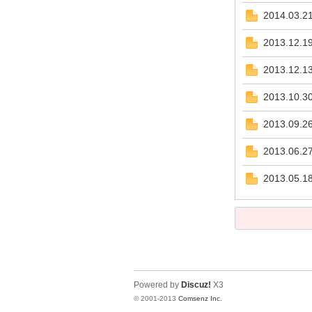
2014.0
2013.1
花
2013.1
2013.1
2013.0
2013.0
2013.0
育
Powered by
Discuz!
X3
© 2001-2013
Comsenz Inc.