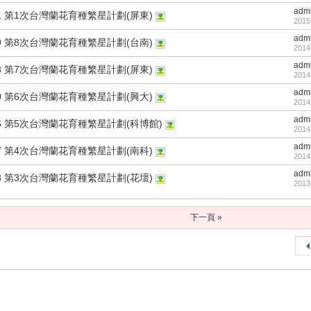
adm
3.21 第1次台灣蘭花育種繁星計劃(屏東)
2015
adm
2.19 第8次台灣蘭花育種繁星計劃(台南)
2014
adm
2.13 第7次台灣蘭花育種繁星計劃(屏東)
2014
adm
0.30 第6次台灣蘭花育種繁星計劃(興大)
2014
adm
9.26 第5次台灣蘭花育種繁星計劃(科博館)
2014
adm
6.27 第4次台灣蘭花育種繁星計劃(南科)
2014
adm
5.18 第3次台灣蘭花育種繁星計劃(花壇)
2013
下一頁 »