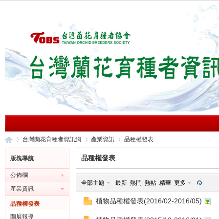
台灣蘭花育種者資訊網
產業資訊
品種權發表
品種權發表
版塊導航
公佈欄
台
»
›
›
全部主題
最新
熱門
熱帖
精華
更多
產業資訊
植物品種權發表(2016/02-2016/05)
品種權發表
蘭展報導