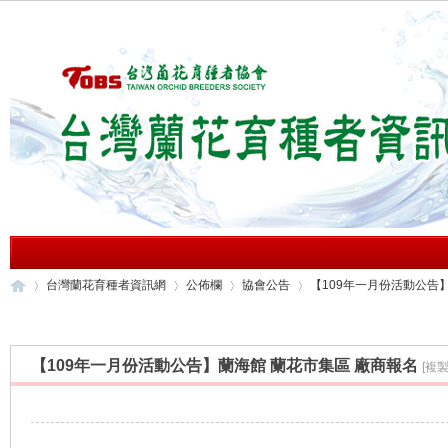
台灣蘭花育種者資訊網
公佈欄
協會公告
【109年一月份活動公告】蘭
【109年一月份活動公告】蘭海館 蘭花市集區 廠商報名
[複
台
»
›
›
›