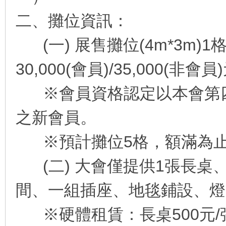
二、攤位資訊：
(一) 展售攤位(4m*3m)1格
30,000(會員)/35,000(非會員
※會員資格認定以本會第四
訊
之新會員。
※預計攤位5格，額滿為
(二) 大會僅提供1張長桌、
間、一組插座、地毯鋪設、燈
網
※硬體租賃：長桌500元/張