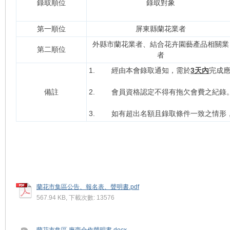
錄取順位
錄取對象
第一順位
屏東縣蘭花業者
外縣市蘭花業者、結合花卉園藝產品相關業
第二順位
者
1. 經由本會錄取通知，需於
3天內
完成應
備註
2. 會員資格認定不得有拖欠會費之紀錄
3. 如有超出名額且錄取條件一致之情形
蘭花市集區公告、報名表、聲明書.pdf
567.94 KB, 下載次數: 13576