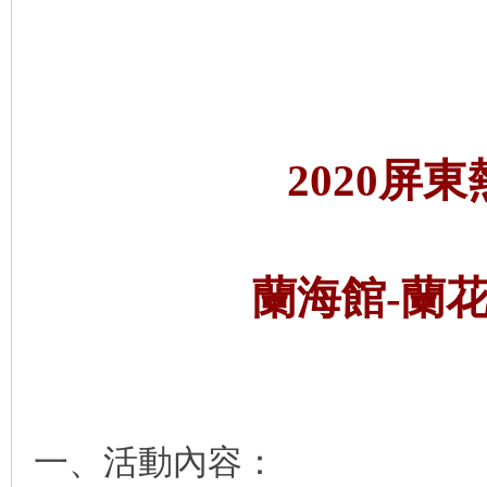
灣
2020屏
蘭海館-蘭
蘭
一、活動內容：