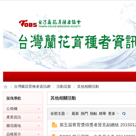
台灣蘭花育種者資訊網
活動花絮
其他相關活動
其他相關活動
版塊導航
公佈欄
台
»
›
›
全部主題
最新
熱門
熱帖
精華
更多
產業資訊
第五屆菁育獎得獎者晉見副總統 201501
蘭花園地
品種展示