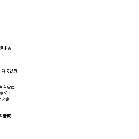
經本會
。贊助會員
享有會員
處分，
欠之會
警告或