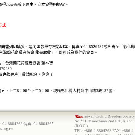
會員得以書面敘明理由，向本會聲明退會。
方式
申請書
列印填妥，連同匯款單存根影印本，傳真至
04-8526437
或郵寄至「彰化縣
台灣蘭花育種者協會
秘書處收」，即可成為我們的會員。
名：台灣蘭花育種者協會 賴本智
79480
費專款專戶，敬請配合，謝謝!)
五，上午8：00至下午5：00，親臨彰化縣大村鄉中山路3段137號。
Taiwan Orchid Breeders Society
No.251, Miaozhuan 2nd Rd., Xizhou
8804263 傳真: 04-8804365
(R.O.C.)
s.org.tw
TEL: +886-4-8804263 FAX: +886-4