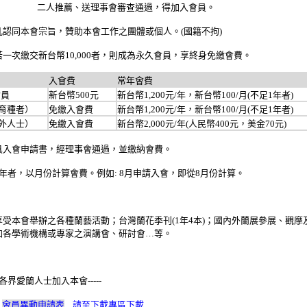
二人推薦、送理事會審查通過，得加入會員。
凡認同本會宗旨，贊助本會工作之團體或個人。
(
國籍不拘
)
若一次繳交新台幣
10,000
者，則成為永久會員，享終身免繳會費。
入會費
常年會費
會員
新台幣500元
新台幣1,200元/年，新台幣100/月(不足1年者)
非育種者）
免繳入會費
新台幣1,200元/年，新台幣100/月(不足1年者)
海外人士）
免繳入會費
新台幣2,000元/年(人民幣400元，美金70元)
具入會申請書，經理事會通過，並繳納會費。
年者，以月份計算會費。例如
: 8
月申請入會，即從
8
月份計算。
享受本會舉辦之各種蘭藝活動；台灣蘭花季刊
(1
年
4
本
)
；國內外蘭展參展、觀摩
加各學術機構或專家之演講會、研討會
…
等。
各界愛蘭人士加入本會
-----
會員異動申請表
請至下載專區下載