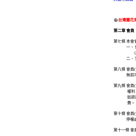
台灣蘭花
第二章 會員
第七條 本會
一、 個人
(創會會員
二、 贊助
第八條 會員
無前項
第九條 會
權利，連續
如欲再申請
費。
第十條 會
停權處分，
第十一條 會