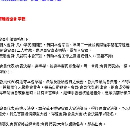
育種者協會 章程
會員申請資格如下:
會員: 凡中華民國國民，贊同本會宗旨、年滿二十歲並實際從事蘭花育種者
) 二人推薦、送理事會審查通過，得加入會員。
會員: 凡認同本會宗旨，贊助本會工作之團體或個人。(國籍不拘)
(會員代表)有表決權、選舉權、被選舉權與罷免權，每一會員(會員代表)為一權
權利。
員(會員代表)有遵守本會章程、決議及繳納會費之義務，會員未繳納會費者，不得
兩年未繳納會費者，視為自動退會。會員(會員代表)經出會、退會或停權
復會或復權時，除有正當理由，經理事會審核通過者外，應繳清前所積
員(會員代表)有違反法令，章程或不遵守會員大會決議時，得經理事會決議，予以
其危害團體情節重大者，得經會員(會員大會)大會決議予以除名。
員喪失會員資格或經會員(會員代表)大會決議除名者，即為出會。