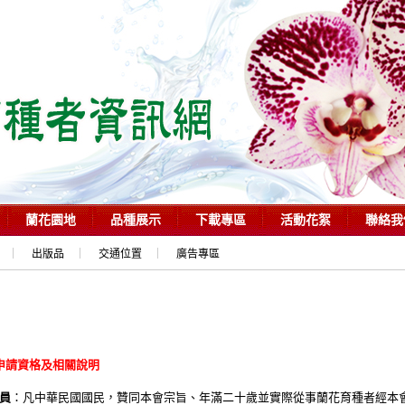
蘭花園地
品種展示
下載專區
活動花絮
聯絡我
出版品
交通位置
廣告專區
申請資格及相關說明
員
：凡中華民國國民，贊同本會宗旨、年滿二十歲並實際從事蘭花育種者經本