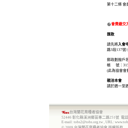
第十二條 
會費繳交
匯款
請先將
入會
路
3
段
137
號
/
郵政劃撥戶
帳 號：315
(此為協會會
親洽本會
請於週一至週
台灣蘭花育種者協會
52446 彰化縣溪洲鄉苗專二路251號 電話: 04-
E-mail: tobs2@tobs.org.tw , URL: www.tob
© 20
09
台灣蘭花育種者協會 版權所有