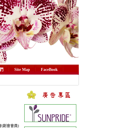
們
Site Map
FaceBook
會
(
創會會員
)