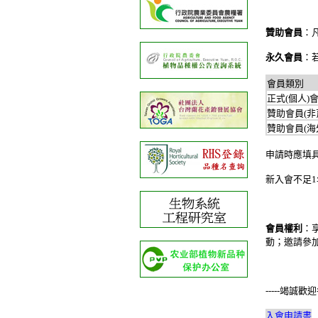
贊助會員
：
永久會員
：
會員類別
正式(個人)
贊助會員(
贊助會員(
申請時應填
新入會不足
1
會員權利
：
動；邀請參
-----
竭誠歡迎
入會申請書