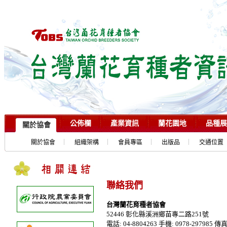
公佈欄
產業資訊
蘭花園地
品種展
關於協會
關於協會
組織架構
會員專區
出版品
交通位置
聯絡我們
台灣蘭花育種者協會
52446 彰化縣溪洲鄉苗專二路251號
電話: 04-8804263 手機: 0978-297985 傳真: